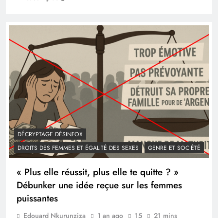
DÉCRYPTAGE DÉSINFOX
DROITS DES FEMMES ET ÉGALITÉ DES SEXES
GENRE ET SOCIÉTÉ
« Plus elle réussit, plus elle te quitte ? »
Débunker une idée reçue sur les femmes
puissantes
Edouard Nkurunziza
1 an ago
15
21 mins