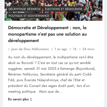
DÉCRYPTAGE DÉSINFOX
ÉLECTIONS ET DÉMOCRATIE
POLITIQUE ET GOUVERNANCE
Démocratie et Développement : non, le
monopartisme n’est pas une solution au
développement
Jean de Dieu Ndikumana
1 an ago
16
24 mins
Au nom du développement, le multipartisme va-t-il être
aboli au Burundi ? C’est en tout cas ce qu’ont semblé
suggérer, samedi 31 mai 2025 à Kamenge (Bujumbura),
Révérien Ndikuriyo, Secrétaire général du parti Cndd-
Fdd, puis Évariste Ndayishimiye, chef de l’Etat et
président du Conseil des sages dudit parti, lors d’un
meeting politique. Alors que de…
En savoir plus