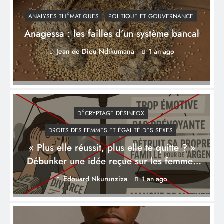
ANALYSES THÉMATIQUES
POLITIQUE ET GOUVERNANCE
Anagessa : les failles d’un système bancal
Jean de Dieu Ndikumana
1 an ago
DÉCRYPTAGE DÉSINFOX
DROITS DES FEMMES ET ÉGALITÉ DES SEXES
« Plus elle réussit, plus elle te quitte ? »
Débunker une idée reçue sur les femmes
puissantes
Edouard Nkurunziza
1 an ago