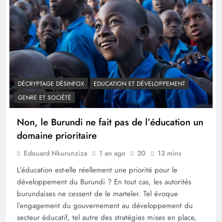
DÉCRYPTAGE DÉSINFOX
EDUCATION ET DÉVELOPPEMENT
GENRE ET SOCIÉTÉ
Non, le Burundi ne fait pas de l’éducation un
domaine prioritaire
Edouard Nkurunziza
1 an ago
20
13 mins
L’éducation est-elle réellement une priorité pour le
développement du Burundi ? En tout cas, les autorités
burundaises ne cessent de le marteler. Tel évoque
l’engagement du gouvernement au développement du
secteur éducatif, tel autre des stratégies mises en place,