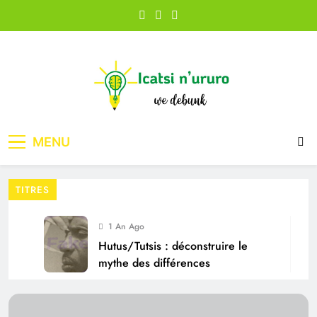
Skip
to
content
Icatsi n'Ururo
MENU
TITRES
1 An Ago
Hutus/Tutsis : déconstruire le
mythe des différences
1 An Ago
« Plus elle réussit, plus elle te