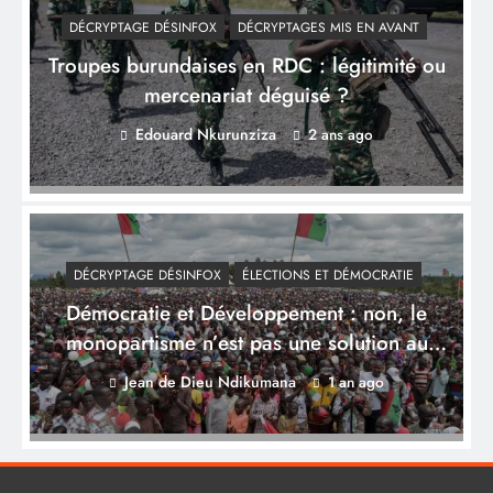
DÉCRYPTAGE DÉSINFOX
DÉCRYPTAGES MIS EN AVANT
Troupes burundaises en RDC : légitimité ou
mercenariat déguisé ?
Edouard Nkurunziza
2 ans ago
DÉCRYPTAGE DÉSINFOX
ÉLECTIONS ET DÉMOCRATIE
Démocratie et Développement : non, le
monopartisme n’est pas une solution au
développement
Jean de Dieu Ndikumana
1 an ago