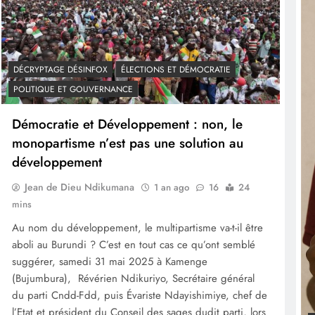
DÉCRYPTAGE DÉSINFOX
ÉLECTIONS ET DÉMOCRATIE
POLITIQUE ET GOUVERNANCE
Démocratie et Développement : non, le
monopartisme n’est pas une solution au
développement
Jean de Dieu Ndikumana
1 an ago
16
24
mins
Au nom du développement, le multipartisme va-t-il être
aboli au Burundi ? C’est en tout cas ce qu’ont semblé
suggérer, samedi 31 mai 2025 à Kamenge
(Bujumbura), Révérien Ndikuriyo, Secrétaire général
du parti Cndd-Fdd, puis Évariste Ndayishimiye, chef de
l’Etat et président du Conseil des sages dudit parti, lors