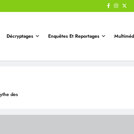
Décryptages
Enquêtes Et Reportages
Multiméd
mythe des
 quitte ? » Débunker
puissantes