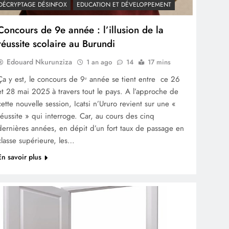
DÉCRYPTAGE DÉSINFOX
EDUCATION ET DÉVELOPPEMENT
Concours de 9e année : l’illusion de la
réussite scolaire au Burundi
Edouard Nkurunziza
1 an ago
14
17 mins
Ça y est, le concours de 9ᵉ année se tient entre ce 26
et 28 mai 2025 à travers tout le pays. A l’approche de
cette nouvelle session, Icatsi n’Ururo revient sur une «
réussite » qui interroge. Car, au cours des cinq
dernières années, en dépit d’un fort taux de passage en
classe supérieure, les…
En savoir plus