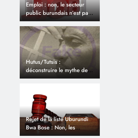
Emploi : non, le secteur
public burundais n’est pas
saturé
Hutus/Tutsis :
déconstruire le mythe des
différences
Rejet de la liste Uburundi
Bwa Bose : Non, les
décisions de la Ceni et la