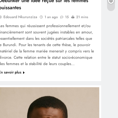
Débunker une idée reçue sur les femmes
puissantes
Edouard Nkurunziza
1 an ago
15
21 mins
Les femmes qui réussissent professionnellement et/ou
financièrement sont souvent jugées instables en amour,
essentiellement dans les sociétés patriarcales telles que
le Burundi. Pour les tenants de cette thèse, le pouvoir
matériel de la femme mariée menerait y compris vers le
divorce. Cette relation entre le statut socio-économique
des femmes et la stabilité de leurs couples…
En savoir plus