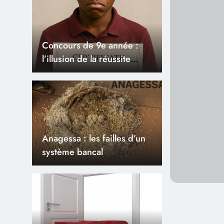
1 An Ago
Démocratie et Développement : 
monopartisme n’est pas une sol
développement
1 An Ago
Concours de 9e année :
Concours de 9e année : l’illusio
l’illusion de la réussite
scolaire au Burundi
scolaire au Burundi
1 An Ago
Anagessa : les failles d’un syst
1 An Ago
Emploi : non, le secteur public 
Anagessa : les failles d’un
saturé
système bancal