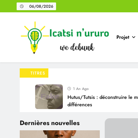
Skip
06/08/2026
to
content
Projet
Icatsi n'Ururo
TITRES
1 An Ago
Hutus/Tutsis : déconstruire le 
différences
1 An Ago
Dernières nouvelles
« Plus elle réussit, plus elle te
une idée reçue sur les femmes 