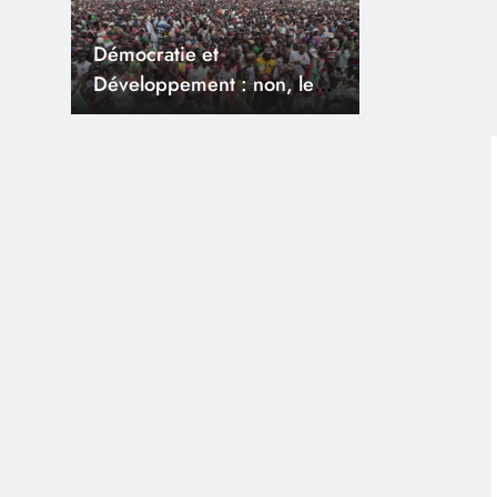
Démocratie et
Développement : non, le
monopartisme n’est pas
une solution au
développement