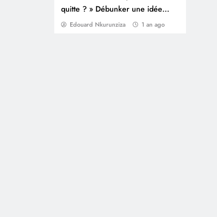
quitte ? » Débunker une idée
reçue sur les femmes puissantes
Edouard Nkurunziza
1 an ago