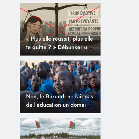
Cour constitutionnelle n’ont
pas de fondement
juridique
« Plus elle réussit, plus elle
te quitte ? » Débunker une
idée reçue sur les femmes
puissantes
Non, le Burundi ne fait pas
de l’éducation un domaine
prioritaire