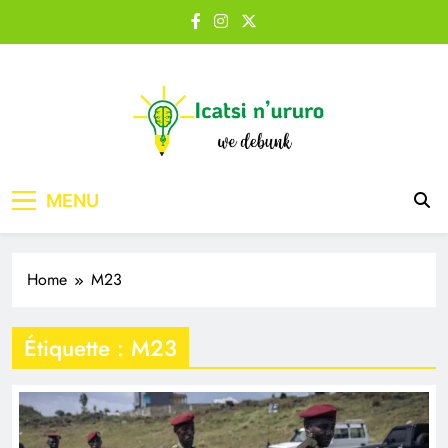
Skip
to
content
Icatsi n'Ururo
MENU
Home
M23
Étiquette :
M23