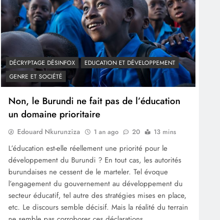
DÉCRYPTAGE DÉSINFOX
EDUCATION ET DÉVELOPPEMENT
GENRE ET SOCIÉTÉ
Non, le Burundi ne fait pas de l’éducation
un domaine prioritaire
Edouard Nkurunziza
1 an ago
20
13 mins
L’éducation est-elle réellement une priorité pour le
développement du Burundi ? En tout cas, les autorités
burundaises ne cessent de le marteler. Tel évoque
l’engagement du gouvernement au développement du
secteur éducatif, tel autre des stratégies mises en place,
etc. Le discours semble décisif. Mais la réalité du terrain
ne semble pas corroborer ces déclarations….