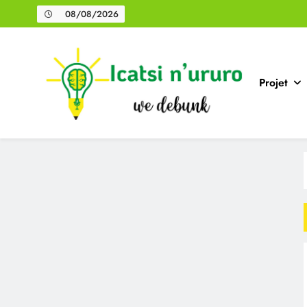
Skip
08/08/2026
to
content
Projet
Icatsi n'Ururo