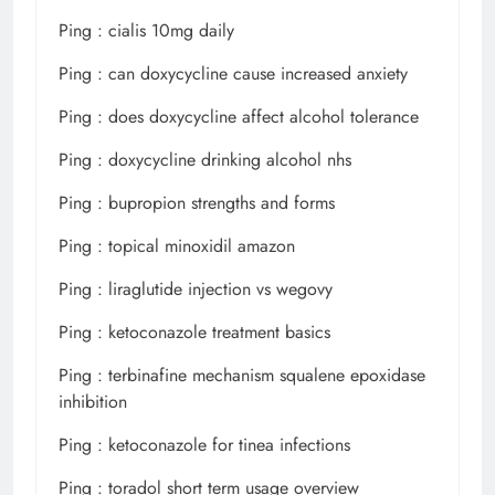
Ping :
cialis 10mg daily
Ping :
can doxycycline cause increased anxiety
Ping :
does doxycycline affect alcohol tolerance
Ping :
doxycycline drinking alcohol nhs
Ping :
bupropion strengths and forms
Ping :
topical minoxidil amazon
Ping :
liraglutide injection vs wegovy
Ping :
ketoconazole treatment basics
Ping :
terbinafine mechanism squalene epoxidase
inhibition
Ping :
ketoconazole for tinea infections
Ping :
toradol short term usage overview