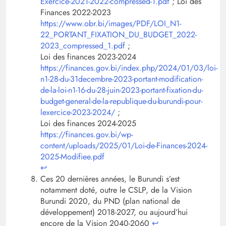
Exercice-2021-2022-compressed-1.pdf
; Loi des
Finances 2022-2023
https://www.obr.bi/images/PDF/LOI_N1-
22_PORTANT_FIXATION_DU_BUDGET_2022-
2023_compressed_1.pdf
;
Loi des finances 2023-2024
https://finances.gov.bi/index.php/2024/01/03/loi-
n1-28-du-31decembre-2023-portant-modification-
de-la-loi-n1-16-du-28-juin-2023-portant-fixation-du-
budget-general-de-la-republique-du-burundi-pour-
lexercice-2023-2024/
;
Loi des finances 2024-2025
https://finances.gov.bi/wp-
content/uploads/2025/01/Loi-de-Finances-2024-
2025-Modifiee.pdf
↩︎
Ces 20 dernières années, le Burundi s’est
notamment doté, outre le CSLP, de la Vision
Burundi 2020, du PND (plan national de
développement) 2018-2027, ou aujourd’hui
encore de la Vision 2040-2060
↩︎