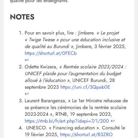
qualité pour les enseignants.
NOTES
Pour en savoir plus, lire : Jimbere.
« Le projet
« Twige Twese » pour une éducation inclusive et
de qualité au Burundi »
, Jimbere, 3 février 2025,
https://shorturl.at/0FECb
↩︎
Odette Kwizera,
« Rentrée scolaire 2023/2024 :
UNICEF plaide pour l’augmentation du budget
alloué à l’éducation »
, UNICEF Burundi, 28
septembre 2023
https://uni.cf/3Qpab0E
↩︎
Laurent Barangenza, « Le 1er Ministre rehausse de
sa présence les cérémonies de la rentrée scolaire
2023-2024 », RTNB, 19 septembre 2023,
https://rtnb.bi/fr/art.php?idapi=7/1/200
↩︎
UNESCO. « Financing education ». Consulté le
19 février 2025,
https://shorturl.at/B3ZRO