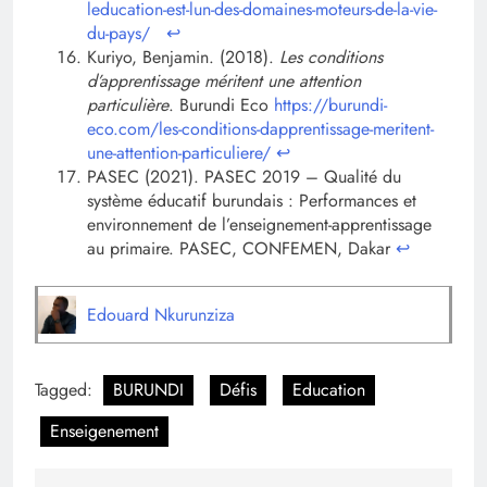
leducation-est-lun-des-domaines-moteurs-de-la-vie-
du-pays/
↩︎
Kuriyo, Benjamin. (2018).
Les conditions
d’apprentissage méritent une attention
particulière
. Burundi Eco
https://burundi-
eco.com/les-conditions-dapprentissage-meritent-
une-attention-particuliere/
↩︎
PASEC (2021). PASEC 2019 – Qualité du
système éducatif burundais : Performances et
environnement de l’enseignement-apprentissage
au primaire. PASEC, CONFEMEN, Dakar
↩︎
Edouard Nkurunziza
Tagged:
BURUNDI
Défis
Education
Enseigenement