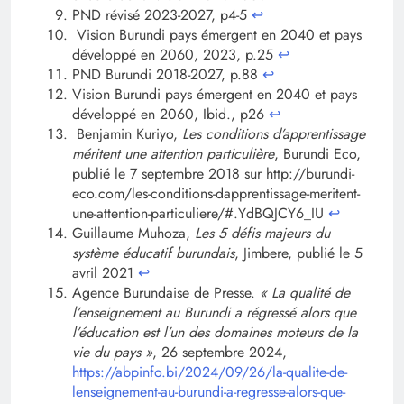
PND révisé 2023-2027, p4-5
↩︎
Vision Burundi pays émergent en 2040 et pays
développé en 2060, 2023, p.25
↩︎
PND Burundi 2018-2027, p.88
↩︎
Vision Burundi pays émergent en 2040 et pays
développé en 2060, Ibid., p26
↩︎
Benjamin Kuriyo,
Les conditions d’apprentissage
méritent une attention particulière
, Burundi Eco,
publié le 7 septembre 2018 sur http://burundi-
eco.com/les-conditions-dapprentissage-meritent-
une-attention-particuliere/#.YdBQJCY6_IU
↩︎
Guillaume Muhoza,
Les 5 défis majeurs du
système éducatif burundais
, Jimbere, publié le 5
avril 2021
↩︎
Agence Burundaise de Presse.
« La qualité de
l’enseignement au Burundi a régressé alors que
l’éducation est l’un des domaines moteurs de la
vie du pays »
, 26 septembre 2024,
https://abpinfo.bi/2024/09/26/la-qualite-de-
lenseignement-au-burundi-a-regresse-alors-que-