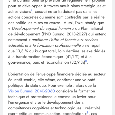
Si le Burundi peut se prévaloir de régulièrement projeter
pour se développer, à travers moult plans stratégiques et
7
autres visions
, ceux-ci ne se traduisent pas dans les
actions concrètes ou même sont contredits par la réalité
des politiques mises en œuvre. Aussi, l’axe stratégique
«
Développement du capital humain »
du Plan national
de développement (PND Burundi 2018-2027) qui entend
notamment
« améliorer l’offre et l’accès aux services
éducatifs et à la formation professionnelle »
ne reçoit
que 13,8 % du budget total, loin derrière les axe dédiés
à la transformation économique (41,1 %) et à la
8
gouvernance, paix et réconciliation (32,9 %)
.
L’orientation de l’enveloppe financière dédiée au secteur
éducatif semble, elle-même, confirmer une volonté
politique du statu quo. Pour exemple : alors que la
Vision Burundi 2040-2060
considère la formation
technique et professionnelle comme un levier pour
l’émergence et vise le développement des «
compétences cognitives et technologiques : créativité,
9
esprit critique, communication, coopération »
, ces